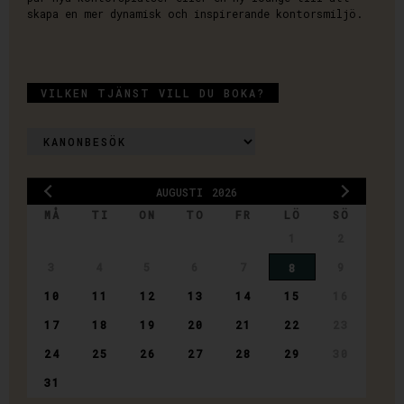
skapa en mer dynamisk och inspirerande kontorsmiljö.
x
VILKEN TJÄNST VILL DU BOKA?
#
&
AUGUSTI
2026
MÅ
TI
ON
TO
FR
LÖ
SÖ
N
1
2
3
4
5
6
7
9
8
ä
10
11
12
13
14
15
16
17
18
19
20
21
22
23
s
24
25
26
27
28
29
30
31
t