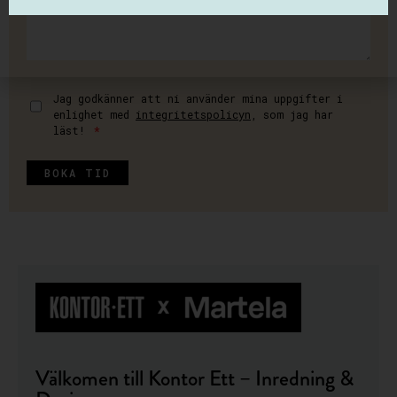
Jag godkänner att ni använder mina uppgifter i
enlighet med
integritetspolicyn
, som jag har
läst!
*
BOKA TID
Välkomen till Kontor Ett – Inredning &