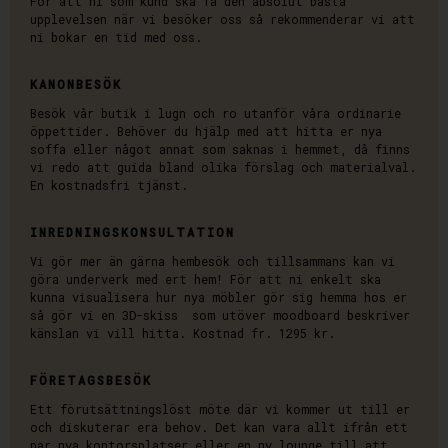
För att ni som kund ska få den absolut bästa
upplevelsen när vi besöker oss så rekommenderar vi att
ni bokar en tid med oss.
KANONBESÖK
Besök vår butik i lugn och ro utanför våra ordinarie
öppettider. Behöver du hjälp med att hitta er nya
soffa eller något annat som saknas i hemmet, då finns
vi redo att guida bland olika förslag och materialval.
En kostnadsfri tjänst.
INREDNINGSKONSULTATION
Vi gör mer än gärna hembesök och tillsammans kan vi
göra underverk med ert hem! För att ni enkelt ska
;
kunna visualisera hur nya möbler gör sig hemma hos er
så gör vi en 3D-skiss som utöver moodboard beskriver
känslan vi vill hitta. Kostnad fr. 1295 kr.
B
FÖRETAGSBESÖK
Ett förutsättningslöst möte där vi kommer ut till er
A
och diskuterar era behov. Det kan vara allt ifrån ett
par nya kontorsplatser eller en ny lounge till att