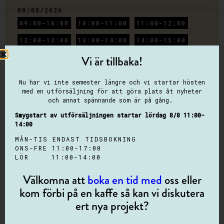
08/08/2026
09:00-10:00
10:00-11:00
11:00-12:00
a
12:00-13:00
13:00-14:00
14:00-15:00
Vi är tillbaka!
&
NAMN
*
Nu har vi inte semester längre och vi startar hösten
med en utförsäljning för att göra plats åt nyheter
och annat spännande som är på gång.
Smygstart av utförsäljningen startar lördag 8/8 11:00-
E-POSTADRESS
*
14:00
MÅN-TIS ENDAST TIDSBOKNING
ONS-FRE 11:00-17:00
LÖR 11:00-14:00
TELEFONNUMMER
*
Välkomna att
boka en tid med
oss eller
kom förbi på en kaffe så kan vi diskutera
ert nya projekt?
ÄR DU INTRESSERAD AV NÅGOT SPECIFIKT?