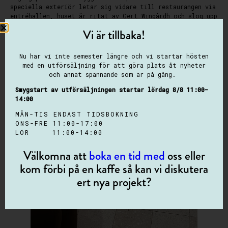
speciella exteriör letar sig vidare till restaurangen via
entréhallen, huset är ritat av Gert Wingårdh och slog upp
portarna 2021.
Vi är tillbaka!
Nu har vi inte semester längre och vi startar hösten
med en utförsäljning för att göra plats åt nyheter
och annat spännande som är på gång.
Smygstart av utförsäljningen startar lördag 8/8 11:00-
14:00
MÅN-TIS ENDAST TIDSBOKNING
ONS-FRE 11:00-17:00
LÖR 11:00-14:00
Välkomna att
boka en tid med
oss eller
kom förbi på en kaffe så kan vi diskutera
ert nya projekt?