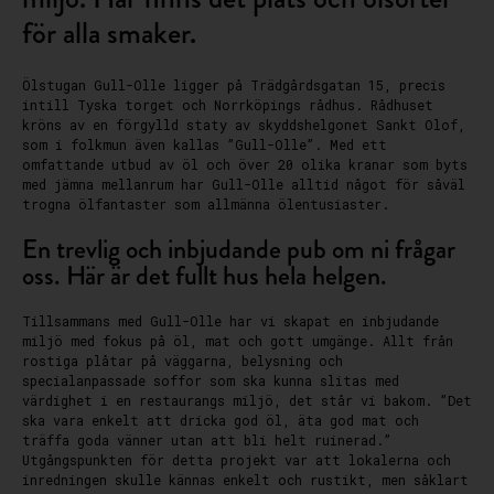
för alla smaker.
Ölstugan Gull-Olle ligger på Trädgårdsgatan 15, precis
intill Tyska torget och Norrköpings rådhus. Rådhuset
kröns av en förgylld staty av skyddshelgonet Sankt Olof,
som i folkmun även kallas ”Gull-Olle”. Med ett
omfattande utbud av öl och över 20 olika kranar som byts
med jämna mellanrum har Gull-Olle alltid något för såväl
trogna ölfantaster som allmänna ölentusiaster.
En trevlig och inbjudande pub om ni frågar
oss. Här är det fullt hus hela helgen.
Tillsammans med Gull-Olle har vi skapat en inbjudande
miljö med fokus på öl, mat och gott umgänge. Allt från
rostiga plåtar på väggarna, belysning och
specialanpassade soffor som ska kunna slitas med
värdighet i en restaurangs miljö, det står vi bakom. ”Det
ska vara enkelt att dricka god öl, äta god mat och
träffa goda vänner utan att bli helt ruinerad.”
Utgångspunkten för detta projekt var att lokalerna och
inredningen skulle kännas enkelt och rustikt, men såklart