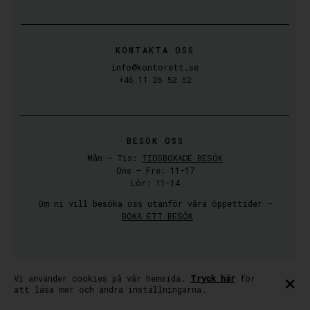
KONTAKTA OSS
info@kontorett.se
+46 11 26 52 52
BESÖK OSS
Mån – Tis:
TIDSBOKADE BESÖK
Ons – Fre: 11-17
Lör: 11-14
Om ni vill besöka oss utanför våra öppettider –
BOKA ETT BESÖK
×
© Kontor·Ett Norrköping
Vi använder cookies på vår hemsida.
Tryck här
för
att läsa mer och ändra inställningarna.
S