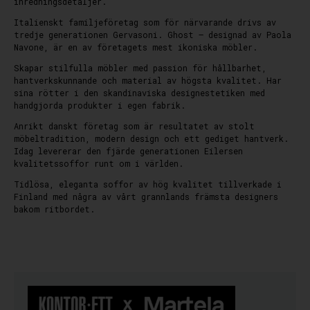
inredningsdetaljer.
Italienskt familjeföretag som för närvarande drivs av
tredje generationen Gervasoni. Ghost – designad av Paola
Navone, är en av företagets mest ikoniska möbler.
Skapar stilfulla möbler med passion för hållbarhet,
hantverkskunnande och material av högsta kvalitet. Har
sina rötter i den skandinaviska designestetiken med
handgjorda produkter i egen fabrik.
Anrikt danskt företag som är resultatet av stolt
möbeltradition, modern design och ett gediget hantverk.
Idag levererar den fjärde generationen Eilersen
kvalitetssoffor runt om i världen.
Tidlösa, eleganta soffor av hög kvalitet tillverkade i
Finland med några av vårt grannlands främsta designers
bakom ritbordet.