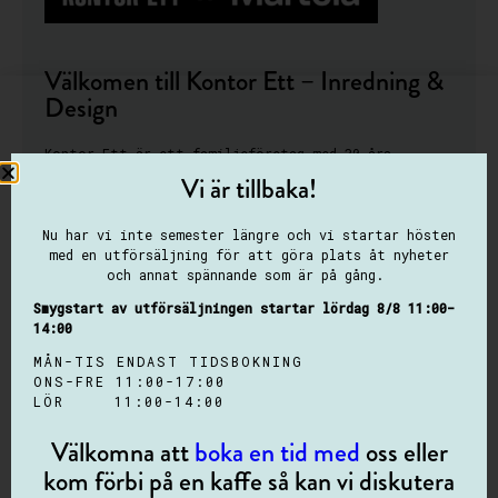
Välkomen till Kontor Ett – Inredning &
Design
Kontor Ett är ett familjeföretag med 30-års
erfarenhet av och kärlek för design och inredning.
Vi är tillbaka!
Med utgångspunkt från Lindövägen i Norrköping
skapar vi inredningsmiljöer att trivas i länge!
Nu har vi inte semester längre och vi startar hösten
med en utförsäljning för att göra plats åt nyheter
Oavsett om det handlar om att skapa en
och annat spännande som är på gång.
stimulerande och kreativ kontorsmiljö eller få till
exakt den känslan du är ute efter i ditt hem så
Smygstart av utförsäljningen startar lördag 8/8 11:00-
hjälper vi gärna till. Välkommen att kontakta oss
14:00
eller kom in och kika i vår butik.
MÅN-TIS ENDAST TIDSBOKNING
Att vi är ett Martela Center betyder att vi är ett
ONS-FRE 11:00-17:00
fristående företag och representerar Martela i
LÖR 11:00-14:00
Östergötland.
Välkomna att
boka en tid med
oss eller
kom förbi på en kaffe så kan vi diskutera
HITTA KONTAKTUPPGIFTER