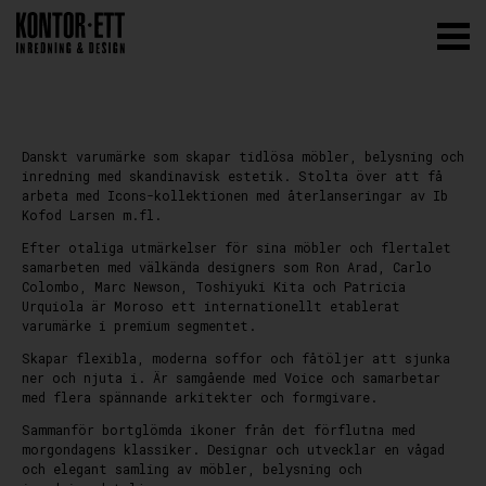
Danskt varumärke som skapar tidlösa möbler, belysning och
inredning med skandinavisk estetik. Stolta över att få
arbeta med Icons-kollektionen med återlanseringar av Ib
Kofod Larsen m.fl.
Efter otaliga utmärkelser för sina möbler och flertalet
samarbeten med välkända designers som Ron Arad, Carlo
Colombo, Marc Newson, Toshiyuki Kita och Patricia
Urquiola är Moroso ett internationellt etablerat
varumärke i premium segmentet.
Skapar flexibla, moderna soffor och fåtöljer att sjunka
ner och njuta i. Är samgående med Voice och samarbetar
med flera spännande arkitekter och formgivare.
Sammanför bortglömda ikoner från det förflutna med
morgondagens klassiker. Designar och utvecklar en vågad
och elegant samling av möbler, belysning och