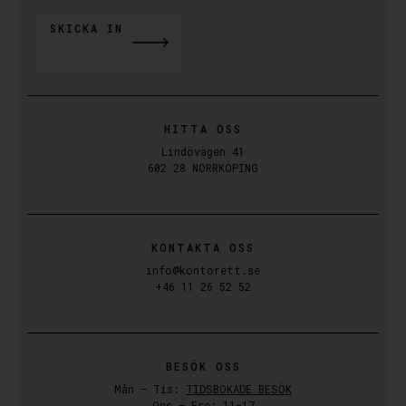
SKICKA IN
ALTERNATIVE:
HITTA OSS
Lindövägen 41
602 28 NORRKÖPING
KONTAKTA OSS
info@kontorett.se
+46 11 26 52 52
BESÖK OSS
Mån – Tis:
TIDSBOKADE BESÖK
Ons – Fre: 11-17