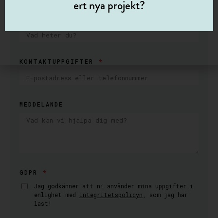
ert nya projekt?
NAMN
KONTAKTUPPGIFTER
MEDDELANDE
GDPR
Jag godkänner att ni använder mina uppgifter i
enlighet med
integritetspolicyn
, som jag har
last!