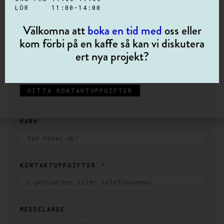
stimulerande och kreativ kontorsmiljö eller få till
LÖR 11:00-14:00
exakt den känslan du är ute efter i ditt hem så
hjälper vi gärna till. Välkommen att kontakta oss
Välkomna att
boka en tid med
oss eller
eller kom in och kika i vår butik.
kom förbi på en kaffe så kan vi diskutera
Att vi är ett Martela Center betyder att vi är ett
ert nya projekt?
fristående företag och representerar Martela i
Östergötland.
HITTA KONTAKTUPPGIFTER
NAMN
KONTAKTUPPGIFTER
MEDDELANDE