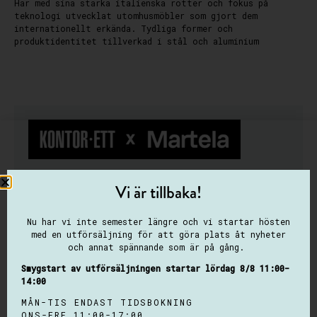
Har med sina starka italienska rötter och fokus på
teknologi utvecklat utomhusmöbler som gjort dem
internationellt erkända. Tydliga former och
produktidentitet tillverkad i stål och aluminium
Vi är tillbaka!
Välkomen till Kontor Ett – Inredning &
Design
Nu har vi inte semester längre och vi startar hösten
med en utförsäljning för att göra plats åt nyheter
Kontor Ett är ett familjeföretag med 30-års
och annat spännande som är på gång.
erfarenhet av och kärlek för design och inredning.
Smygstart av utförsäljningen startar lördag 8/8 11:00-
Med utgångspunkt från Lindövägen i Norrköping
14:00
skapar vi inredningsmiljöer att trivas i länge!
MÅN-TIS ENDAST TIDSBOKNING
Oavsett om det handlar om att skapa en
ONS-FRE 11:00-17:00