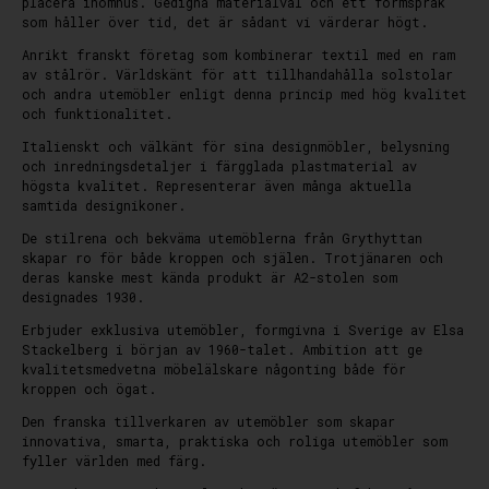
placera inomhus. Gedigna materialval och ett formspråk
som håller över tid, det är sådant vi värderar högt.
Anrikt franskt företag som kombinerar textil med en ram
av stålrör. Världskänt för att tillhandahålla solstolar
och andra utemöbler enligt denna princip med hög kvalitet
och funktionalitet.
Italienskt och välkänt för sina designmöbler, belysning
och inredningsdetaljer i färgglada plastmaterial av
högsta kvalitet. Representerar även många aktuella
samtida designikoner.
De stilrena och bekväma utemöblerna från Grythyttan
skapar ro för både kroppen och själen. Trotjänaren och
deras kanske mest kända produkt är A2-stolen som
designades 1930.
Erbjuder exklusiva utemöbler, formgivna i Sverige av Elsa
Stackelberg i början av 1960-talet. Ambition att ge
kvalitetsmedvetna möbelälskare någonting både för
kroppen och ögat.
Den franska tillverkaren av utemöbler som skapar
innovativa, smarta, praktiska och roliga utemöbler som
fyller världen med färg.