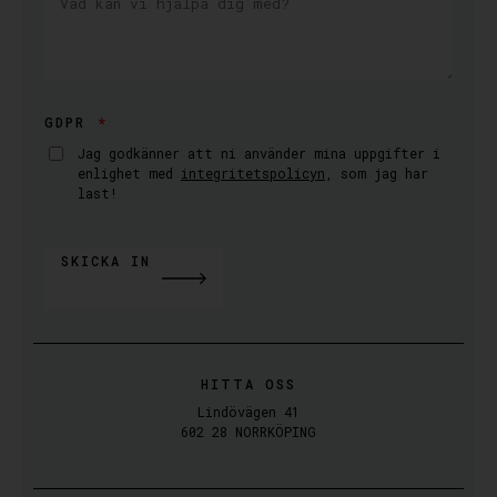
GDPR
Jag godkänner att ni använder mina uppgifter i
enlighet med
integritetspolicyn
, som jag har
last!
SKICKA IN
ALTERNATIVE:
HITTA OSS
Lindövägen 41
602 28 NORRKÖPING