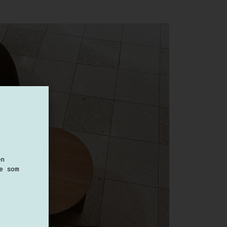
en
e som