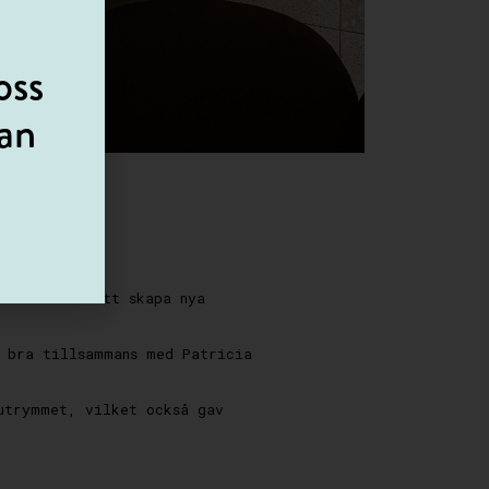
oss
kan
tas om för att skapa nya
g bra tillsammans med Patricia
utrymmet, vilket också gav