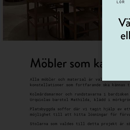
LÖR
Vä
el
Möbler som kan lev
Alla möbler och material är valda för att t
konstellationer som fortfarande ska kännas 
Kolmårdsmarmor och rundstavarna i bardisken
Urquiolas barstol Mathilda, klädd i mörkgrö
Platsbyggda soffor där vi tagit hjälp av et
möjlighet till att hitta lösningar för förv
Stolarna som valdes till detta projekt är s