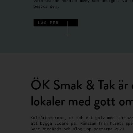
välsmakande nordisk meny som design i värl
besöka dem.
LÄS MER
ÖK Smak & Tak är et
lokaler med gott om
Kolmårdsmarmor, ek och ett golv med terrazz
att bygga vidare på. Känslan från husets sp
Gert Wingårdh och slog upp portarna 2021.