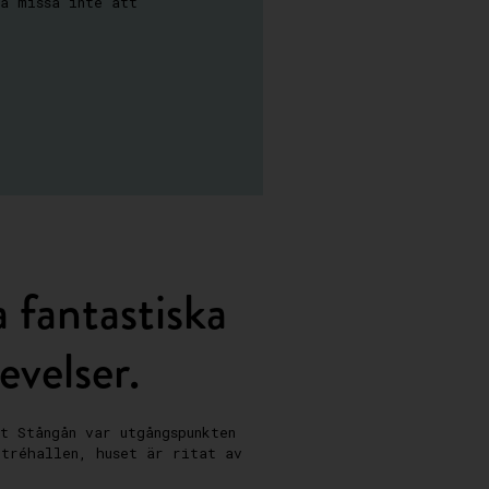
så missa inte att
 fantastiska
evelser.
t Stångån var utgångspunkten
ntréhallen, huset är ritat av