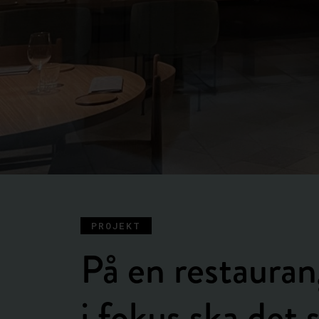
PROJEKT
På en restauran
i fokus ska det s