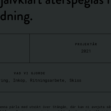
dning.
PROJEKTÅR
2021
VAD VI GJORDE
ring
,
Inköp
,
Ritningsarbete
,
Skiss
denna pärla med utsikt över Stångån, där kan ni avnjuta så