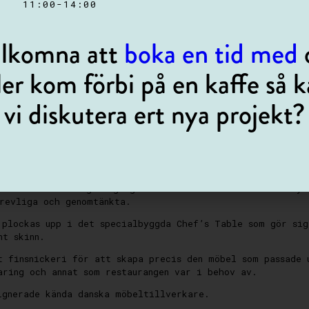
 11:00-14:00
lkomna att
boka en tid med
ler kom förbi på en kaffe så 
vi diskutera ert nya projekt?
a vidare
åla en restaurangs dagliga bruk och ska enkelt kunna flyt
trevliga och genomtänkta.
 plockas upp i det specialbyggda Chef’s Table som gör si
nt skinn.
t finsnickeri för att skapa precis den möbel som passade 
aring och annat som restaurangen var i behov av.
ignerade kända danska möbeltillverkare.