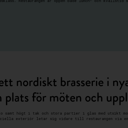
dsklass. Restaurangen är öppen både lunch- och kvällstid 
t nordiskt brasserie i nya
 plats för möten och uppl
o samt högt i tak och stora partier i glas med utsikt mo
eciella exteriör letar sig vidare till restaurangen via e