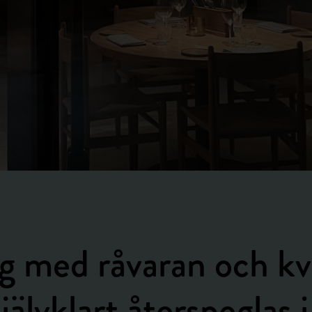
g med råvaran och kv
jälvklart återspeglas i