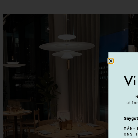
Vi
N
utfö
Smygs
MÅN-
ONS-