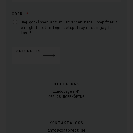
GDPR
Jag godkänner att ni använder mina uppgifter i
enlighet med
integritetspolicyn
, som jag har
last!
SKICKA IN
ALTERNATIVE:
HITTA OSS
Lindövägen 41
602 28 NORRKÖPING
KONTAKTA OSS
info@kontorett.se