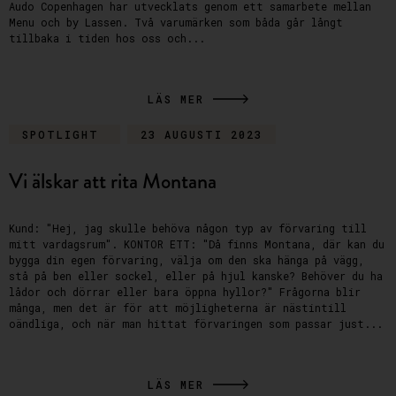
Audo Copenhagen har utvecklats genom ett samarbete mellan
Menu och by Lassen. Två varumärken som båda går långt
tillbaka i tiden hos oss och...
LÄS MER
SPOTLIGHT
23 AUGUSTI 2023
Vi älskar att rita Montana
Kund: "Hej, jag skulle behöva någon typ av förvaring till
mitt vardagsrum". KONTOR ETT: "Då finns Montana, där kan du
bygga din egen förvaring, välja om den ska hänga på vägg,
stå på ben eller sockel, eller på hjul kanske? Behöver du ha
lådor och dörrar eller bara öppna hyllor?" Frågorna blir
många, men det är för att möjligheterna är nästintill
oändliga, och när man hittat förvaringen som passar just...
LÄS MER