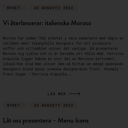
NYHET
23 AUGUSTI 2023
Vi återlanserar: italienska Moroso
Moroso har sedan 1952 arbetat i nära samarbete med några av
världens mest talangfulla designers för att producera
soffor och sittmöbler utöver det vanliga. Så presenterar
Moroso sig själva och vi är beredda att hålla med, Patricia
Urquiola ligger bakom en stor del av Morosos sortiment,
likaså Ron Arad men utöver dem så hittas en mängd spännande
designers bland annat svenska designerduon Front. Anomaly -
Front Gogan - Patricia Urquiola...
LÄS MER
NYHET
23 AUGUSTI 2023
Låt oss presentera – Menu Icons