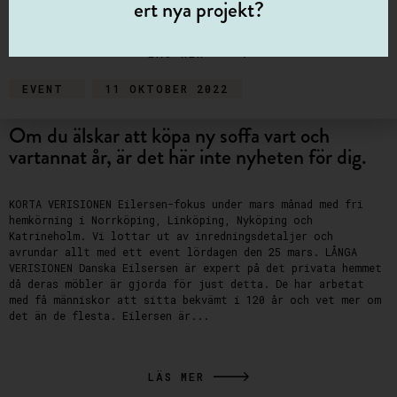
ert nya projekt?
LÄS MER
EVENT
11 OKTOBER 2022
Om du älskar att köpa ny soffa vart och
vartannat år, är det här inte nyheten för dig.
KORTA VERISIONEN Eilersen-fokus under mars månad med fri
hemkörning i Norrköping, Linköping, Nyköping och
Katrineholm. Vi lottar ut av inredningsdetaljer och
avrundar allt med ett event lördagen den 25 mars. LÅNGA
VERISIONEN Danska Eilsersen är expert på det privata hemmet
då deras möbler är gjorda för just detta. De har arbetat
med få människor att sitta bekvämt i 120 år och vet mer om
det än de flesta. Eilersen är...
LÄS MER