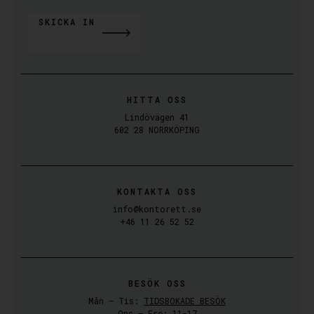
SKICKA IN
ALTERNATIVE:
HITTA OSS
Lindövägen 41
602 28 NORRKÖPING
KONTAKTA OSS
info@kontorett.se
+46 11 26 52 52
BESÖK OSS
Mån – Tis:
TIDSBOKADE BESÖK
Ons – Fre: 11-17