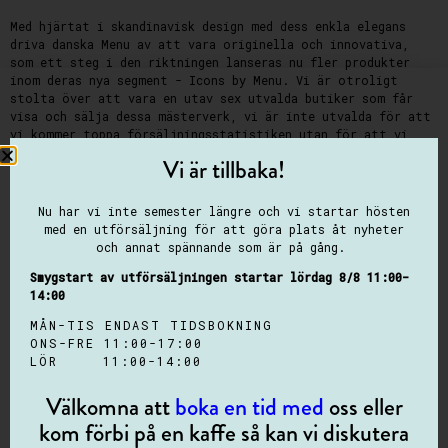
Med hjärtat i skandinavisk design med dess enkla elegans
driva danska Menu av att vara originella och innovativa,
som ett steg i den riktningen lanseras nu fler produkter
inom deras nya segment - Icons by Menu. Vi är otroligt
stolta över att vara en utav sex utvalda butiker som får
visa och sälja dessa mästerverk, vi är inte utvalda för att
vi kommer toppa försäljningsstatistiken utan för att vi
tycker...
Vi är tillbaka!
Nu har vi inte semester längre och vi startar hösten
LÄS MER
med en utförsäljning för att göra plats åt nyheter
och annat spännande som är på gång.
NYHET
11 OKTOBER 2022
Smygstart av utförsäljningen startar lördag 8/8 11:00-
14:00
Bokningsbara tider och ändrade öppettider
MÅN-TIS ENDAST TIDSBOKNING
ONS-FRE 11:00-17:00
LÖR 11:00-14:00
Vi vill göra ert besök hos oss bättre och vi vill kunna
sitta ner, ta en fika och diskutera era visioner och mål –
Välkomna att
boka en tid med
oss eller
oavsett om det gäller hem eller till kontoret. Därför
begränsar vi våra vanliga öppettider men utökar våra
kom förbi på en kaffe så kan vi diskutera
bokningsbara tider. Läs mer och boka här.